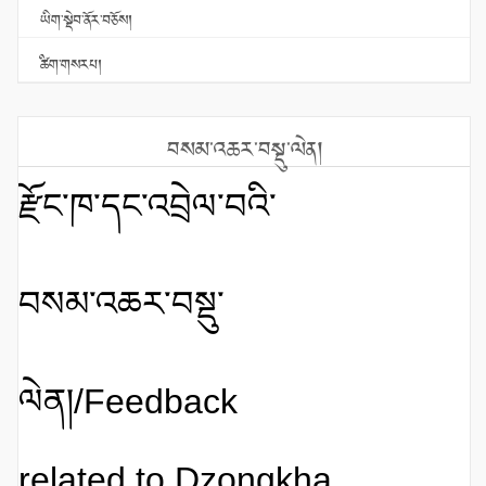
ཡིག་སྡེབ་ནོར་བཅོས།
ཚིག་གསརཔ།
བསམ་འཆར་བསྡུ་ལེན།