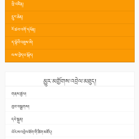
ཁྲི་འཛིན།
དྲུང་ཆེན།
ངོ་ཚབ་འགོ་དཔོན།
ད་ལྟོའི་འཐུས་མི།
ལས་བྱེདཔ་སྐོར།
མྱུར་མགྱོགས་འབྲེལ་མཐུད།
གནས་ཚུལ།
ཁྱབ་བསྒྲགས།
དཔེ་སྐྲུན།
ཡོངས་འབྲེལ་ཐོག་གི་ཚིག་མཛོད།