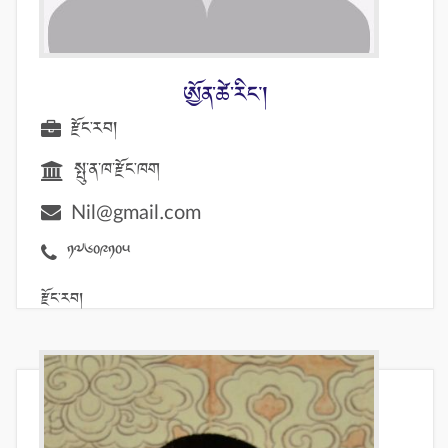
ཨྱོན་ཚེ་རིང་།
རྫོང་རབ།
སྤུ་ན་ཁ་རྫོང་ཁག
Nil@gmail.com
17609105
རྫོང་རབ།