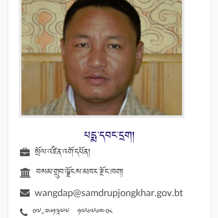
པདྨ་དབང་དྲག།
སྲོལ་འཛིན་འགོ་དཔོན།
བསམ་གྲུབ་ལྗོངས་མཁར་རྫོང་ཁག།
wangdap@samdrupjongkhar.gov.bt
07-251377 17676408