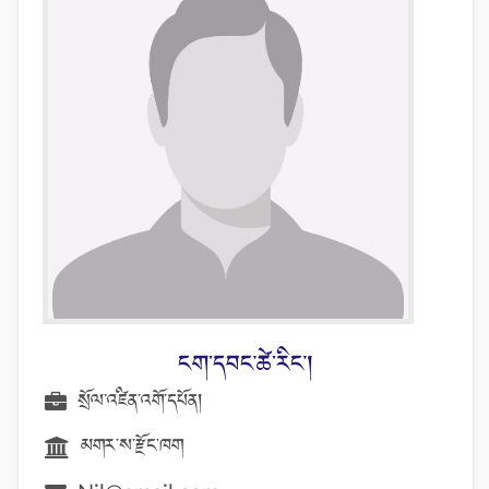
ངག་དབང་ཚེ་རིང་།
སྲོལ་འཛིན་འགོ་དཔོན།
མགར་ས་རྫོང་ཁག
Nil@gmail.com