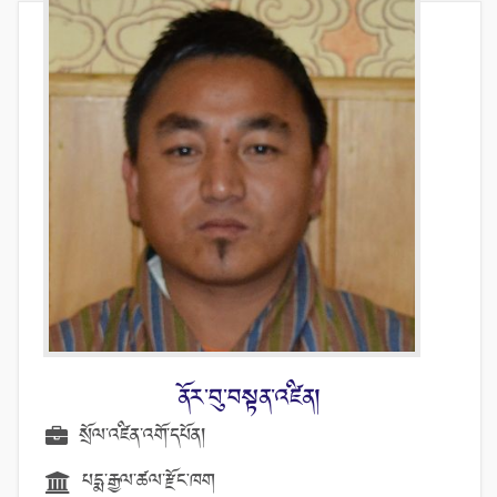
ནོར་བུ་བསྟན་འཛིན།
སྲོལ་འཛིན་འགོ་དཔོན།
པདྨ་རྒྱལ་ཚལ་རྫོང་ཁག