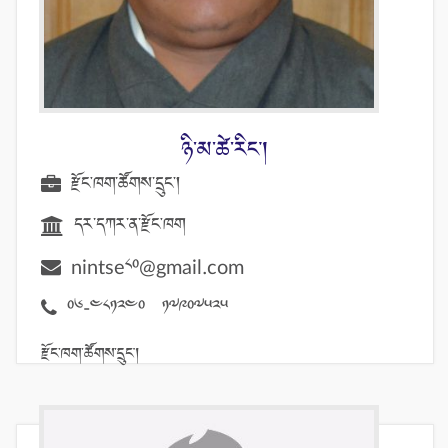
ཉི་མ་ཚེ་རིང་།
རྫོང་ཁག་ཚོགས་དྲུང་།
དར་དཀར་ན་རྫོང་ཁག
nintse80@gmail.com
06-481240 17907525
རྫོང་ཁག་ཚོགས་དྲུང་།