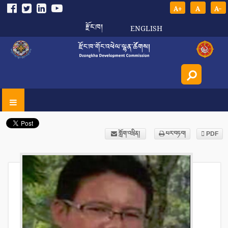
A+
A
A-
རྫོང་ཁ།
ENGLISH
གློག་འཕྲིན།
པར་བཏབ།
PDF