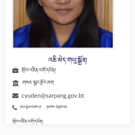
འཆི་མེད་གཡུ་སྒྲོན།
སྲོལ་འཛིན་འགོ་དཔོན།
གསར་སྦང་རྫོང་ཁག
cyuden@sarpang.gov.bt
06365249 17421950
སྲོལ་འཛིན་འགོ་དཔོན།