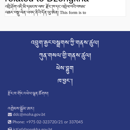
འབྲུག་རྒྱང་བསྒྲགས་ཀྱི་གནས་ཚུལ།
ཀུན་གསལ་གྱི་གནས་ཚུལ།
ཕེས་བྷུག
ཁ་བྱང།
རྫོང་ཁ་གོང་འཕེལ་ལྷན་ཚོགས།
འགྲེམས་སྒྲོམ་ཨང།
ddc@moha.gov.bt
Phone: +975 02-323720/21 or 337045
ict(at)dzongkha.gov.bt