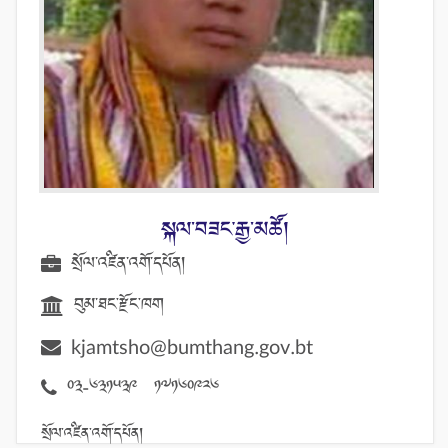
སྐལ་བཟང་རྒྱ་མཚོ།
སྲོལ་འཛིན་འགོ་དཔོན།
བུམ་ཐང་རྫོང་ཁག
kjamtsho@bumthang.gov.bt
03-631539 17160926
སྲོལ་འཛིན་འགོ་དཔོན།