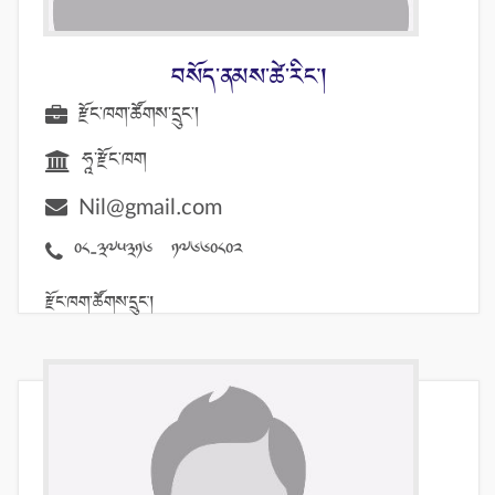
བསོད་ནམས་ཚེ་རིང་།
རྫོང་ཁག་ཚོགས་དྲུང་།
ཧཱ་རྫོང་ཁག
Nil@gmail.com
08-375316 17660802
རྫོང་ཁག་ཚོགས་དྲུང་།