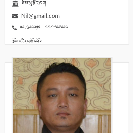
ཐིམ་ཕུ་རྫོང་ཁག
Nil@gmail.com
02-322219 77462622
སྲོལ་འཛིན་འགོ་དཔོན།