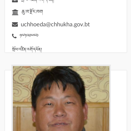
ཆུ་ཁ་རྫོང་ཁག
uchhoeda@chhukha.gov.bt
17120570
སྲོལ་འཛིན་འགོ་དཔོན།