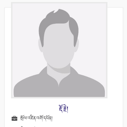
རྡོ་རྗེ།
སྲོལ་འཛིན་འགོ་དཔོན།