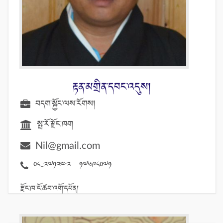
རྟན༌མགྲིན༌དབང༌འདུས།
བདག་སྐྱོང༌ལས༌རོགས།
སྤ་རོ་རྫོང་ཁག
Nil@gmail.com
08-271242 17698071
རྫོང་ཁ་ངོ་ཚབ་འགོ་དཔོན།