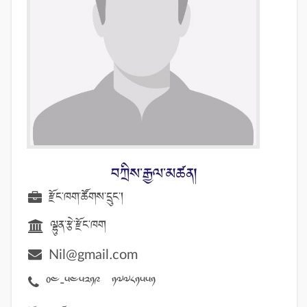
བཀྲིས་རྒྱལ་མཚན།
རྫོང་ཁག་ཚོགས་དྲུང་།
ལྷུན་རྩེ་རྫོང་ཁག
Nil@gmail.com
04-545219 17781551