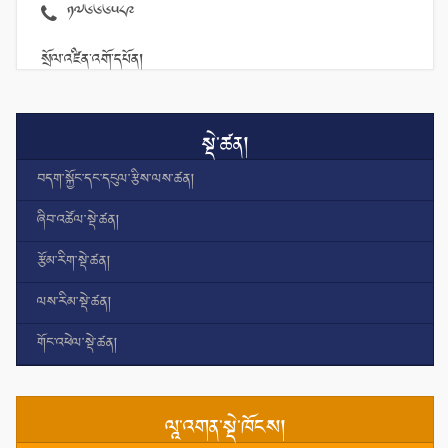
17666589
སྲོལ་འཛིན་འགོ་དཔོན།
སྡེ་ཚན།
བདག་སྐྱོང་དང་དངུལ་རྩིས་ལས་ཚན།
ཞིབ་འཚོལ་སྡེ་ཚན།
རྩོམ་རིག་སྡེ་ཚན།
ལས་རིམ་སྡེ་ཚན།
གོང་འཕེལ་སྡེ་ཚན།
ལཱ་འགན་སྡེ་ཁོངས།