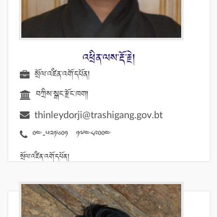
འཕྲིན་ལས་རྡོ་རྗེ།
སྲོལ་འཛིན་འགོ་དཔོན།
བཀྲིས་སྒང་རྫོང་ཁག།
thinleydorji@trashigang.gov.bt
04-521601 17489004
སྲོལ་འཛིན་འགོ་དཔོན།