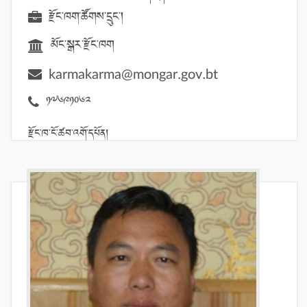
རྫོང་ཁག་ཚོགས་དྲུང་།
མོང་སྒར་རྫོང་ཁག
karmakarma@mongar.gov.bt
17691062
རྫོང་ཁ་ངོ་ཚབ་འགོ་དཔོན།