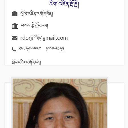
རིག་འཛིན་རྡོ་རྗེ།
སྲོལ་འཛིན་འགོ་དཔོན།
བསམ་རྩེ་རྫོང་ཁག
rdorji03@gmail.com
05-365549 17658033
སྲོལ་འཛིན་འགོ་དཔོན།