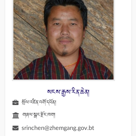
སངས་རྒྱས་རིན་ཆེན།
སྲོལ་འཛིན་འགོ་དཔོན།
གཞལ་སྒང་རྫོང་ཁག།
srinchen@zhemgang.gov.bt