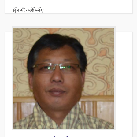
སྲོལ་འཛིན་འགོ་དཔོན།