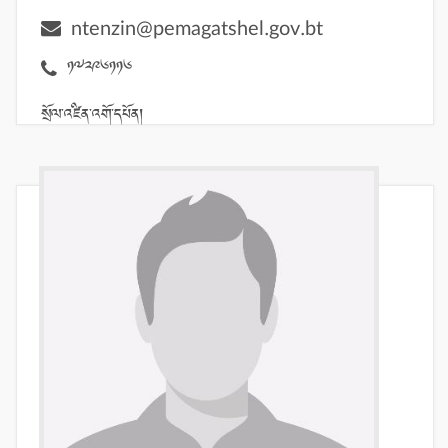
ntenzin@pemagatshel.gov.bt
17296116
སྲོལ་འཛིན་འགོ་དཔོན།