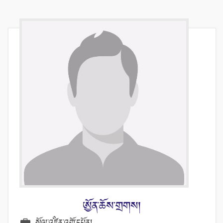
ཨྱོན་ཆོས་གྲགས།
སྲོལ་འཛིན་འགོ་དཔོན།