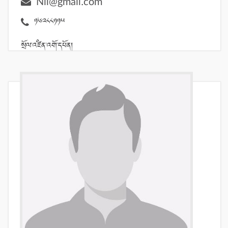
16288115
སྲོལ་འཛིན་འགོ་དཔོན།