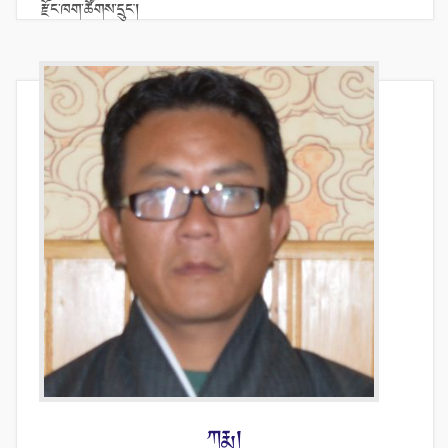
རྫོང་ཁག་ཚོགས་དྲུང་།
ཀརྨ།